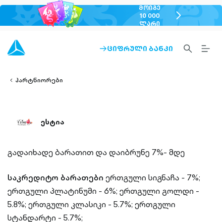
ᲛᲝᲘᲒᲔ
chevron-
10 000
ᲚᲐᲠᲘ
right-
outlined
SEARCH-
BURG
ᲪᲘᲤᲠᲣᲚᲘ ᲑᲐᲜᲙᲘ
ARROW-
lined
OUTLINED
MEN
RIGHT-
ALT
ight-
OUTLINED
OUTL
vron-
პარტნიორები
ესტია
გადაიხადე ბარათით და დაიბრუნე 7%- მდე
საკრედიტო ბარათები
ერთგული სიგნაჩა - 7%;
ერთგული პლატინუმი - 6%;
ერთგული გოლდი -
5.8%;
ერთგული კლასიკი - 5.7%;
ერთგული
სტანდარტი - 5.7%;