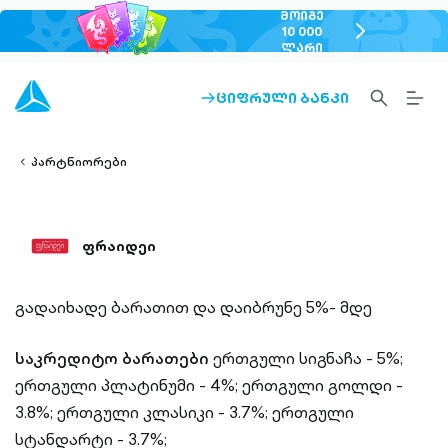
ᲛᲝᲘᲒᲔ
chevron-
10 000
ᲚᲐᲠᲘ
right-
outlined
SEARCH-
BURG
ᲪᲘᲤᲠᲣᲚᲘ ᲑᲐᲜᲙᲘ
ARROW-
lined
OUTLINED
MEN
RIGHT-
ALT
ight-
OUTLINED
OUTL
vron-
პარტნიორები
ფრაიდეი
გადაიხადე ბარათით და დაიბრუნე 5%- მდე
საკრედიტო ბარათები
ერთგული სიგნაჩა - 5%;
ერთგული პლატინუმი - 4%;
ერთგული გოლდი -
3.8%;
ერთგული კლასიკი - 3.7%;
ერთგული
სტანდარტი - 3.7%;