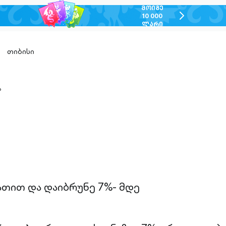
ᲛᲝᲘᲒᲔ
chevron-
10 000
ᲚᲐᲠᲘ
right-
outlined
თიბისი
ა
n-
ed
ათით და დაიბრუნე 7%- მდე