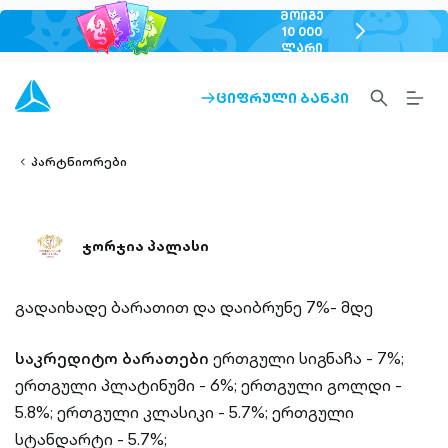
ᲛᲝᲘᲒᲔ
chevron-
10 000
ᲚᲐᲠᲘ
right-
outlined
SEARCH-
BURG
ᲪᲘᲤᲠᲣᲚᲘ ᲑᲐᲜᲙᲘ
ARROW-
lined
OUTLINED
MEN
RIGHT-
ALT
ight-
OUTLINED
OUTL
vron-
პარტნიორები
ჯორჯია პალასი
გადაიხადე ბარათით და დაიბრუნე 7%- მდე
საკრედიტო ბარათები
ერთგული სიგნაჩა - 7%;
ერთგული პლატინუმი - 6%;
ერთგული გოლდი -
5.8%;
ერთგული კლასიკი - 5.7%;
ერთგული
სტანდარტი - 5.7%;