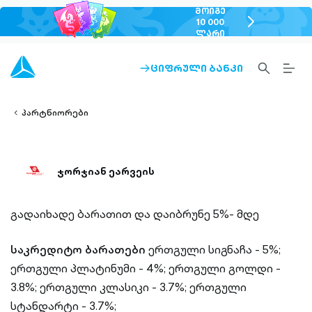
ᲛᲝᲘᲒᲔ
chevron-
10 000
ᲚᲐᲠᲘ
right-
outlined
SEARCH-
BURG
ᲪᲘᲤᲠᲣᲚᲘ ᲑᲐᲜᲙᲘ
ARROW-
lined
OUTLINED
MEN
RIGHT-
ALT
ight-
OUTLINED
OUTL
vron-
პარტნიორები
ჯორჯიან ეარვეის
გადაიხადე ბარათით და დაიბრუნე 5%- მდე
საკრედიტო ბარათები
ერთგული სიგნაჩა - 5%;
ერთგული პლატინუმი - 4%; ერთგული გოლდი -
3.8%; ერთგული კლასიკი - 3.7%; ერთგული
სტანდარტი - 3.7%;