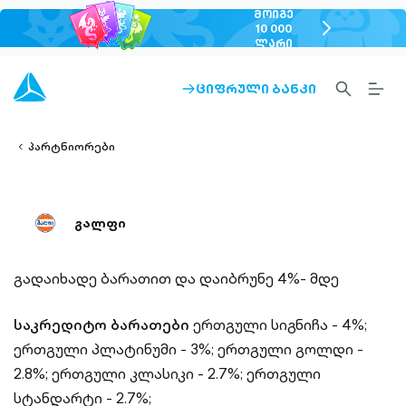
ᲛᲝᲘᲒᲔ
chevron-
10 000
ᲚᲐᲠᲘ
right-
outlined
SEARCH-
BURG
ᲪᲘᲤᲠᲣᲚᲘ ᲑᲐᲜᲙᲘ
ARROW-
lined
OUTLINED
MEN
RIGHT-
ALT
ight-
OUTLINED
OUTL
vron-
პარტნიორები
გალფი
გადაიხადე ბარათით და დაიბრუნე 4%- მდე
საკრედიტო ბარათები
ერთგული სიგნიჩა - 4%;
ერთგული პლატინუმი - 3%; ერთგული გოლდი -
2.8%; ერთგული კლასიკი - 2.7%; ერთგული
სტანდარტი - 2.7%;