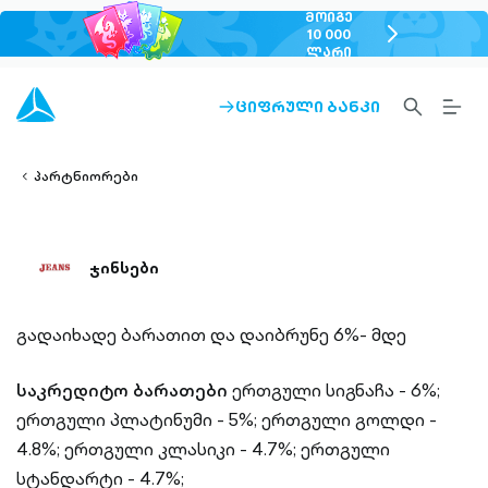
ᲛᲝᲘᲒᲔ
chevron-
10 000
ᲚᲐᲠᲘ
right-
outlined
SEARCH-
BURG
ᲪᲘᲤᲠᲣᲚᲘ ᲑᲐᲜᲙᲘ
ARROW-
lined
OUTLINED
MEN
RIGHT-
ALT
ight-
OUTLINED
OUTL
vron-
პარტნიორები
ჯინსები
გადაიხადე ბარათით და დაიბრუნე 6%- მდე
საკრედიტო ბარათები
ერთგული სიგნაჩა - 6%;
ერთგული პლატინუმი - 5%;
ერთგული გოლდი -
4.8%;
ერთგული კლასიკი - 4.7%;
ერთგული
სტანდარტი - 4.7%;