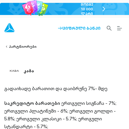
ᲛᲝᲘᲒᲔ
chevron-
10 000
ᲚᲐᲠᲘ
right-
outlined
SEARCH-
BURG
ᲪᲘᲤᲠᲣᲚᲘ ᲑᲐᲜᲙᲘ
ARROW-
lined
OUTLINED
MEN
RIGHT-
ALT
ight-
OUTLINED
OUTL
vron-
პარტნიორები
კაბა
გადაიხადე ბარათით და დაიბრუნე 7%- მდე
საკრედიტო ბარათები
ერთგული სიგნაჩა - 7%;
ერთგული პლატინუმი - 6%;
ერთგული გოლდი -
5.8%;
ერთგული კლასიკი - 5.7%;
ერთგული
სტანდარტი - 5.7%;