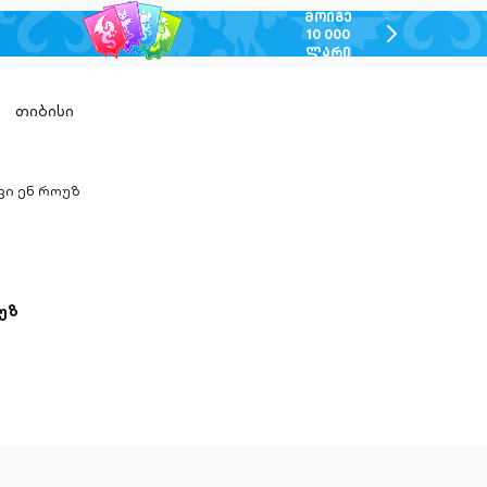
ᲛᲝᲘᲒᲔ
chevron-
10 000
ᲚᲐᲠᲘ
right-
outlined
თიბისი
ვი ენ როუზ
n-
ed
უზ