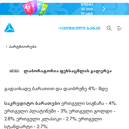
ᲛᲝᲘᲒᲔ
chevron-
10 000
ᲚᲐᲠᲘ
right-
outlined
SEARCH-
BURG
ᲪᲘᲤᲠᲣᲚᲘ ᲑᲐᲜᲙᲘ
ARROW-
lined
OUTLINED
MEN
RIGHT-
ALT
ight-
OUTLINED
OUTL
vron-
პარტნიორები
ლაბორატორია ფეხსაცმლის გალერეა
გადაიხადე ბარათით და დაიბრუნე 4%- მდე
საკრედიტო ბარათები
ერთგული სიგნაჩა - 4%;
ერთგული პლატინუმი - 3%;
ერთგული გოლდი -
2.8%;
ერთგული კლასიკი - 2.7%;
ერთგული
სტანდარტი - 2.7%;