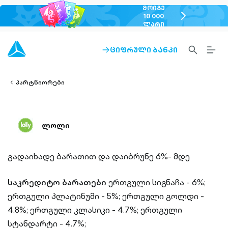
ᲛᲝᲘᲒᲔ
chevron-
10 000
ᲚᲐᲠᲘ
right-
outlined
SEARCH-
BURG
ᲪᲘᲤᲠᲣᲚᲘ ᲑᲐᲜᲙᲘ
ARROW-
lined
OUTLINED
MEN
RIGHT-
ALT
ight-
OUTLINED
OUTL
vron-
პარტნიორები
ლოლი
გადაიხადე ბარათით და დაიბრუნე 6%- მდე
საკრედიტო ბარათები
ერთგული სიგნაჩა - 6%;
ერთგული პლატინუმი - 5%;
ერთგული გოლდი -
4.8%;
ერთგული კლასიკი - 4.7%;
ერთგული
სტანდარტი - 4.7%;