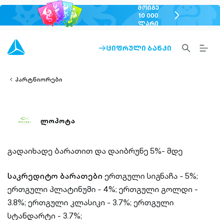
ᲛᲝᲘᲒᲔ
chevron-
10 000
ᲚᲐᲠᲘ
right-
outlined
SEARCH-
BURG
ᲪᲘᲤᲠᲣᲚᲘ ᲑᲐᲜᲙᲘ
ARROW-
lined
OUTLINED
MEN
RIGHT-
ALT
ight-
OUTLINED
OUTL
vron-
პარტნიორები
ლოპოტა
გადაიხადე ბარათით და დაიბრუნე 5%- მდე
საკრედიტო ბარათები
ერთგული სიგნაჩა - 5%;
ერთგული პლატინუმი - 4%;
ერთგული გოლდი -
3.8%;
ერთგული კლასიკი - 3.7%;
ერთგული
სტანდარტი - 3.7%;