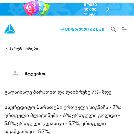
ᲛᲝᲘᲒᲔ
chevron-
10 000
ᲚᲐᲠᲘ
right-
outlined
SEARCH-
BURG
ᲪᲘᲤᲠᲣᲚᲘ ᲑᲐᲜᲙᲘ
ARROW-
lined
OUTLINED
MEN
RIGHT-
ALT
ight-
OUTLINED
OUTL
vron-
პარტნიორები
მტევინო
გადაიხადე ბარათით და დაიბრუნე 7%- მდე
საკრედიტო ბარათები
ერთგული სიგნაჩა - 7%;
ერთგული პლატინუმი - 6%;
ერთგული გოლდი -
5.8%;
ერთგული კლასიკი - 5.7%;
ერთგული
სტანდარტი - 5.7%;