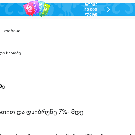
ᲛᲝᲘᲒᲔ
chevron-
10 000
ᲚᲐᲠᲘ
right-
outlined
თიბისი
ლი საირმე
n-
ed
მე
ათით და დაიბრუნე 7%- მდე