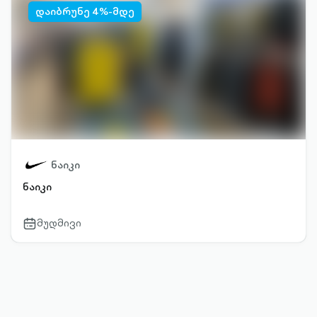
დაიბრუნე 4%-მდე
ნაიკი
ნაიკი
მუდმივი
calendar-
outlined