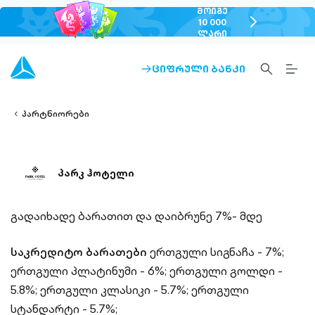
ᲛᲝᲘᲒᲔ
chevron-
10 000
ᲚᲐᲠᲘ
right-
outlined
SEARCH-
BURG
ᲪᲘᲤᲠᲣᲚᲘ ᲑᲐᲜᲙᲘ
ARROW-
lined
OUTLINED
MEN
RIGHT-
ALT
ight-
OUTLINED
OUTL
vron-
პარტნიორები
პარკ ჰოტელი
გადაიხადე ბარათით და დაიბრუნე 7%- მდე
საკრედიტო ბარათები
ერთგული სიგნაჩა - 7%;
ერთგული პლატინუმი - 6%;
ერთგული გოლდი -
5.8%;
ერთგული კლასიკი - 5.7%;
ერთგული
სტანდარტი - 5.7%;