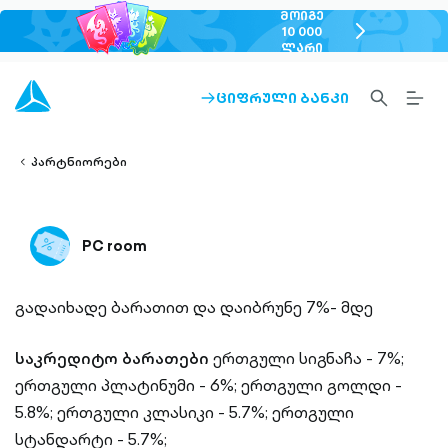
ᲛᲝᲘᲒᲔ
chevron-
10 000
ᲚᲐᲠᲘ
right-
outlined
SEARCH-
BURG
ᲪᲘᲤᲠᲣᲚᲘ ᲑᲐᲜᲙᲘ
ARROW-
lined
OUTLINED
MEN
RIGHT-
ALT
ight-
OUTLINED
OUTL
vron-
პარტნიორები
PC room
გადაიხადე ბარათით და დაიბრუნე 7%- მდე
საკრედიტო ბარათები
ერთგული სიგნაჩა - 7%;
ერთგული პლატინუმი - 6%;
ერთგული გოლდი -
5.8%;
ერთგული კლასიკი - 5.7%;
ერთგული
სტანდარტი - 5.7%;