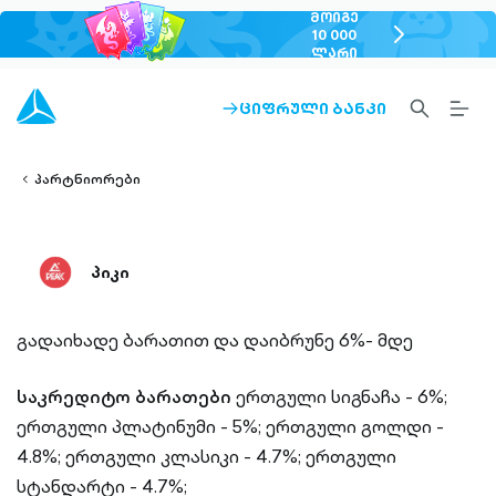
ᲛᲝᲘᲒᲔ
chevron-
10 000
ᲚᲐᲠᲘ
right-
outlined
SEARCH-
BURG
ᲪᲘᲤᲠᲣᲚᲘ ᲑᲐᲜᲙᲘ
ARROW-
lined
OUTLINED
MEN
RIGHT-
ALT
ight-
OUTLINED
OUTL
vron-
პარტნიორები
პიკი
გადაიხადე ბარათით და დაიბრუნე 6%- მდე
საკრედიტო ბარათები
ერთგული სიგნაჩა - 6%;
ერთგული პლატინუმი - 5%;
ერთგული გოლდი -
4.8%;
ერთგული კლასიკი - 4.7%;
ერთგული
სტანდარტი - 4.7%;