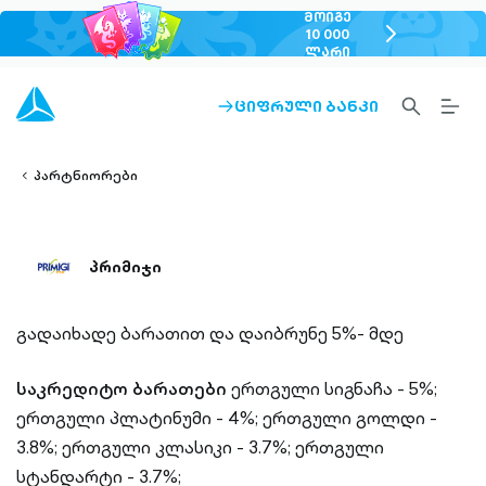
ᲛᲝᲘᲒᲔ
chevron-
10 000
ᲚᲐᲠᲘ
right-
outlined
SEARCH-
BURG
ᲪᲘᲤᲠᲣᲚᲘ ᲑᲐᲜᲙᲘ
ARROW-
lined
OUTLINED
MEN
RIGHT-
ALT
ight-
OUTLINED
OUTL
vron-
პარტნიორები
პრიმიჯი
გადაიხადე ბარათით და დაიბრუნე 5%- მდე
საკრედიტო ბარათები
ერთგული სიგნაჩა - 5%;
ერთგული პლატინუმი - 4%;
ერთგული გოლდი -
3.8%;
ერთგული კლასიკი - 3.7%;
ერთგული
სტანდარტი - 3.7%;