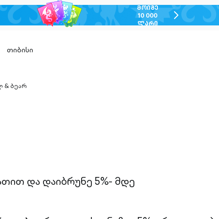
ᲛᲝᲘᲒᲔ
chevron-
10 000
ᲚᲐᲠᲘ
right-
outlined
თიბისი
 & ბეარ
n-
ed
ათით და დაიბრუნე 5%- მდე