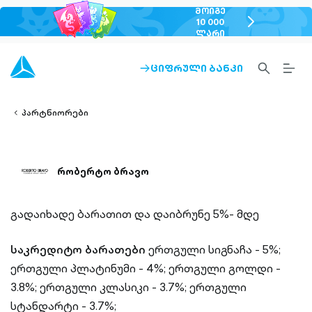
ᲛᲝᲘᲒᲔ
chevron-
10 000
ᲚᲐᲠᲘ
right-
outlined
SEARCH-
BURG
ᲪᲘᲤᲠᲣᲚᲘ ᲑᲐᲜᲙᲘ
ARROW-
lined
OUTLINED
MEN
RIGHT-
ALT
ight-
OUTLINED
OUTL
vron-
პარტნიორები
რობერტო ბრავო
გადაიხადე ბარათით და დაიბრუნე 5%- მდე
საკრედიტო ბარათები
ერთგული სიგნაჩა - 5%;
ერთგული პლატინუმი - 4%;
ერთგული გოლდი -
3.8%;
ერთგული კლასიკი - 3.7%;
ერთგული
სტანდარტი - 3.7%;