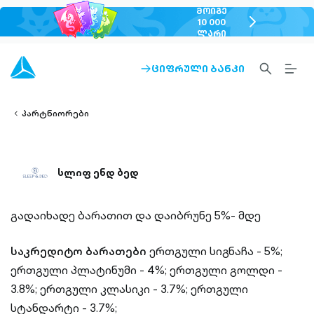
ᲛᲝᲘᲒᲔ
chevron-
10 000
ᲚᲐᲠᲘ
right-
outlined
SEARCH-
BURG
ᲪᲘᲤᲠᲣᲚᲘ ᲑᲐᲜᲙᲘ
ARROW-
lined
OUTLINED
MEN
RIGHT-
ALT
ight-
OUTLINED
OUTL
vron-
პარტნიორები
სლიფ ენდ ბედ
გადაიხადე ბარათით და დაიბრუნე 5%- მდე
საკრედიტო ბარათები
ერთგული სიგნაჩა - 5%;
ერთგული პლატინუმი - 4%;
ერთგული გოლდი -
3.8%;
ერთგული კლასიკი - 3.7%;
ერთგული
სტანდარტი - 3.7%;