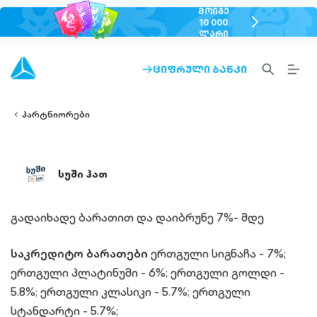
ᲛᲝᲘᲒᲔ
chevron-
10 000
ᲚᲐᲠᲘ
right-
outlined
SEARCH-
BURG
ᲪᲘᲤᲠᲣᲚᲘ ᲑᲐᲜᲙᲘ
ARROW-
lined
OUTLINED
MEN
RIGHT-
ALT
ight-
OUTLINED
OUTL
vron-
პარტნიორები
სუში ჰათ
გადაიხადე ბარათით და დაიბრუნე 7%- მდე
საკრედიტო ბარათები
ერთგული სიგნაჩა - 7%;
ერთგული პლატინუმი - 6%;
ერთგული გოლდი -
5.8%;
ერთგული კლასიკი - 5.7%;
ერთგული
სტანდარტი - 5.7%;