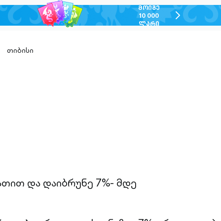
ᲛᲝᲘᲒᲔ
chevron-
10 000
ᲚᲐᲠᲘ
right-
outlined
თიბისი
n-
ed
ათით და დაიბრუნე 7%- მდე