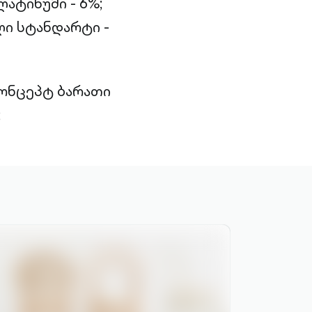
ატინუმი - 6%;
ი სტანდარტი -
კონცეპტ ბარათი
;