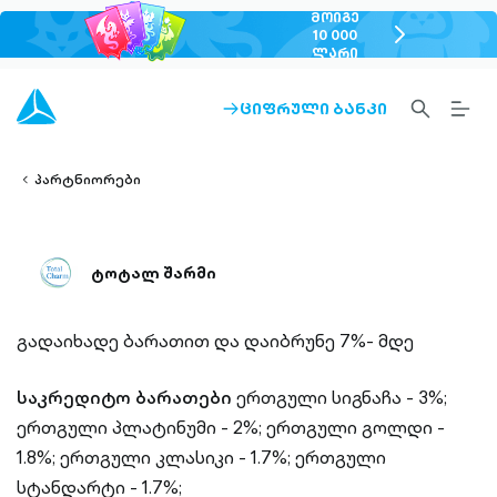
ᲛᲝᲘᲒᲔ
chevron-
10 000
ᲚᲐᲠᲘ
right-
outlined
SEARCH-
BURG
ᲪᲘᲤᲠᲣᲚᲘ ᲑᲐᲜᲙᲘ
ARROW-
lined
OUTLINED
MEN
RIGHT-
ALT
ight-
OUTLINED
OUTL
vron-
პარტნიორები
ტოტალ შარმი
გადაიხადე ბარათით და დაიბრუნე 7%- მდე
საკრედიტო ბარათები
ერთგული სიგნაჩა - 3%;
ერთგული პლატინუმი - 2%; ერთგული გოლდი -
1.8%; ერთგული კლასიკი - 1.7%; ერთგული
სტანდარტი - 1.7%;