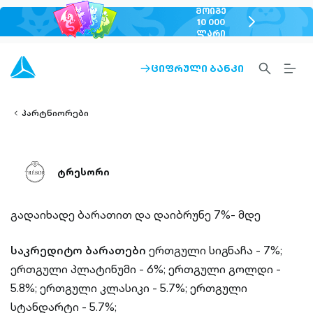
ᲛᲝᲘᲒᲔ
chevron-
10 000
ᲚᲐᲠᲘ
right-
outlined
SEARCH-
BURG
ᲪᲘᲤᲠᲣᲚᲘ ᲑᲐᲜᲙᲘ
ARROW-
lined
OUTLINED
MEN
RIGHT-
ALT
ight-
OUTLINED
OUTL
vron-
პარტნიორები
ტრესორი
გადაიხადე ბარათით და დაიბრუნე 7%- მდე
საკრედიტო ბარათები
ერთგული სიგნაჩა - 7%;
ერთგული პლატინუმი - 6%;
ერთგული გოლდი -
5.8%;
ერთგული კლასიკი - 5.7%;
ერთგული
სტანდარტი - 5.7%;