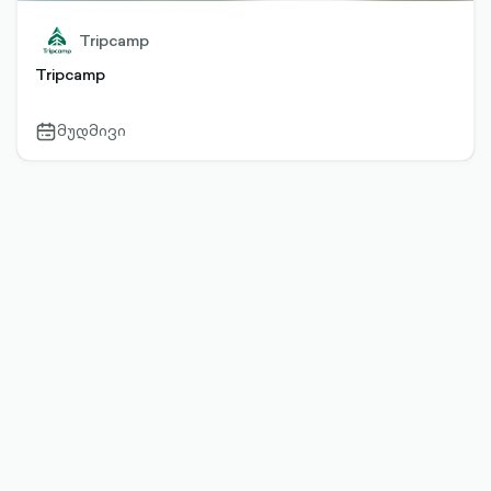
Tripcamp
Tripcamp
მუდმივი
calendar-
outlined