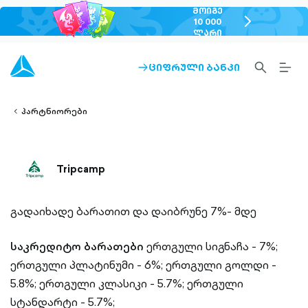
ᲛᲝᲘᲒᲔ
chevron-
10 000
ᲚᲐᲠᲘ
right-
outlined
SEARCH-
BURG
ᲪᲘᲤᲠᲣᲚᲘ ᲑᲐᲜᲙᲘ
ARROW-
lined
OUTLINED
MEN
RIGHT-
ALT
ight-
OUTLINED
OUTL
vron-
პარტნიორები
Tripcamp
გადაიხადე ბარათით და დაიბრუნე 7%- მდე
საკრედიტო ბარათები
ერთგული სიგნაჩა - 7%;
ერთგული პლატინუმი - 6%;
ერთგული გოლდი -
5.8%;
ერთგული კლასიკი - 5.7%;
ერთგული
სტანდარტი - 5.7%;