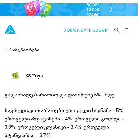
ᲛᲝᲘᲒᲔ
chevron-
10 000
ᲚᲐᲠᲘ
right-
outlined
SEARCH-
BURG
ᲪᲘᲤᲠᲣᲚᲘ ᲑᲐᲜᲙᲘ
ARROW-
lined
OUTLINED
MEN
RIGHT-
ALT
ight-
OUTLINED
OUTL
vron-
პარტნიორები
XS Toys
გადაიხადე ბარათით და დაიბრუნე 5%- მდე
საკრედიტო ბარათები
ერთგული სიგნაჩა - 5%;
ერთგული პლატინუმი - 4%;
ერთგული გოლდი -
3.8%;
ერთგული კლასიკი - 3.7%;
ერთგული
სტანდარტი - 3.7%;