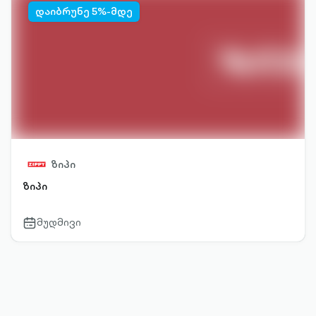
დაიბრუნე 5%-მდე
ზიპი
ზიპი
მუდმივი
calendar-
outlined