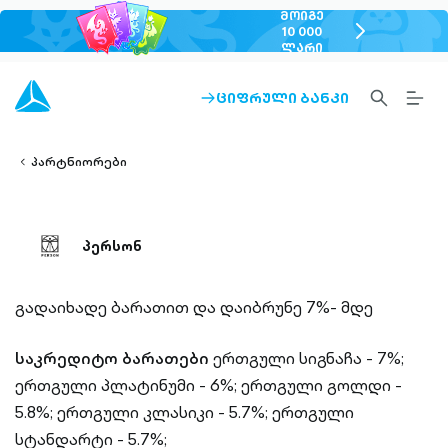
ᲛᲝᲘᲒᲔ
chevron-
10 000
ᲚᲐᲠᲘ
right-
outlined
SEARCH-
BURG
ᲪᲘᲤᲠᲣᲚᲘ ᲑᲐᲜᲙᲘ
ARROW-
lined
OUTLINED
MEN
RIGHT-
ALT
ight-
OUTLINED
OUTL
vron-
პარტნიორები
პერსონ
გადაიხადე ბარათით და დაიბრუნე 7%- მდე
საკრედიტო ბარათები
ერთგული სიგნაჩა - 7%;
ერთგული პლატინუმი - 6%;
ერთგული გოლდი -
5.8%;
ერთგული კლასიკი - 5.7%;
ერთგული
სტანდარტი - 5.7%;