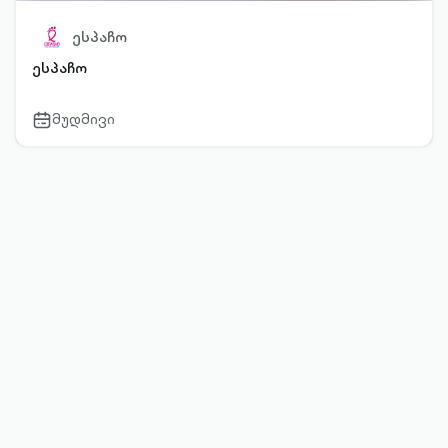
ესპაჩო
ესპაჩო
მუდმივი
calendar-
outlined