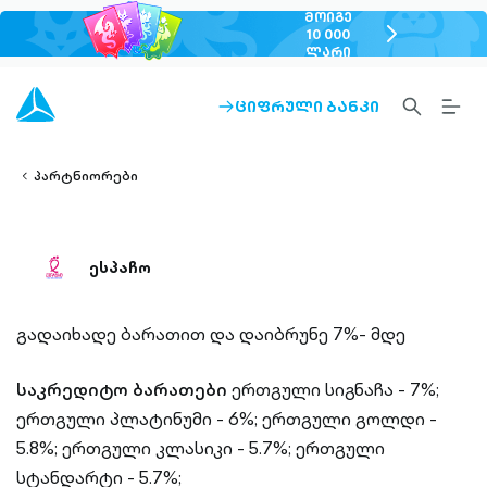
ᲛᲝᲘᲒᲔ
chevron-
10 000
ᲚᲐᲠᲘ
right-
outlined
SEARCH-
BURG
ᲪᲘᲤᲠᲣᲚᲘ ᲑᲐᲜᲙᲘ
ARROW-
lined
OUTLINED
MEN
RIGHT-
ALT
ight-
OUTLINED
OUTL
vron-
პარტნიორები
ესპაჩო
გადაიხადე ბარათით და დაიბრუნე 7%- მდე
საკრედიტო ბარათები
ერთგული სიგნაჩა - 7%;
ერთგული პლატინუმი - 6%;
ერთგული გოლდი -
5.8%;
ერთგული კლასიკი - 5.7%;
ერთგული
სტანდარტი - 5.7%;