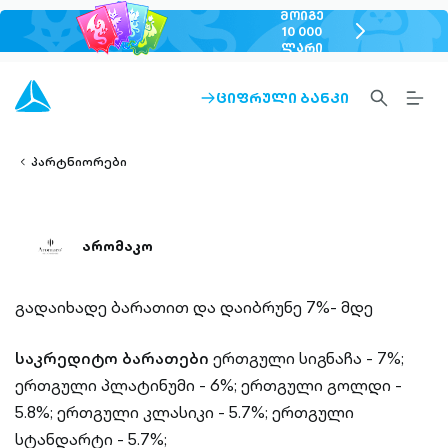
ᲛᲝᲘᲒᲔ
chevron-
10 000
ᲚᲐᲠᲘ
right-
outlined
SEARCH-
BURG
ᲪᲘᲤᲠᲣᲚᲘ ᲑᲐᲜᲙᲘ
ARROW-
lined
OUTLINED
MEN
RIGHT-
ALT
ight-
OUTLINED
OUTL
vron-
პარტნიორები
არომაკო
გადაიხადე ბარათით და დაიბრუნე 7%- მდე
საკრედიტო ბარათები
ერთგული სიგნაჩა - 7%;
ერთგული პლატინუმი - 6%;
ერთგული გოლდი -
5.8%;
ერთგული კლასიკი - 5.7%;
ერთგული
სტანდარტი - 5.7%;