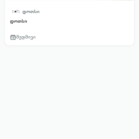
დოთსი
დოთსი
მუდმივი
calendar-
outlined