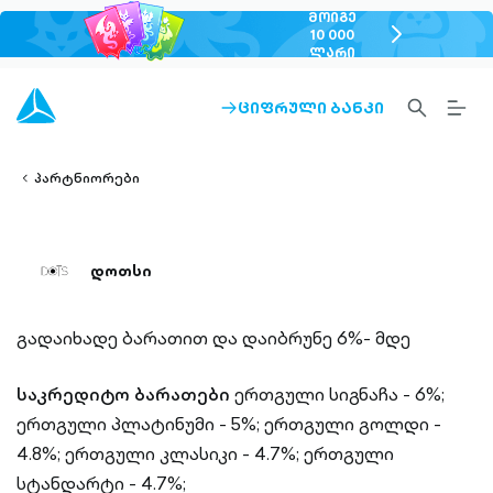
ᲛᲝᲘᲒᲔ
chevron-
10 000
ᲚᲐᲠᲘ
right-
outlined
SEARCH-
BURG
ᲪᲘᲤᲠᲣᲚᲘ ᲑᲐᲜᲙᲘ
ARROW-
lined
OUTLINED
MEN
RIGHT-
ALT
ight-
OUTLINED
OUTL
vron-
პარტნიორები
დოთსი
გადაიხადე ბარათით და დაიბრუნე 6%- მდე
საკრედიტო ბარათები
ერთგული სიგნაჩა - 6%;
ერთგული პლატინუმი - 5%;
ერთგული გოლდი -
4.8%;
ერთგული კლასიკი - 4.7%;
ერთგული
სტანდარტი - 4.7%;