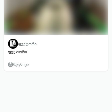
ფექტორი
ფექთორი
მუდმივი
calendar-
outlined