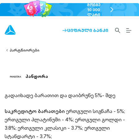
ᲛᲝᲘᲒᲔ
chevron-
10 000
ᲚᲐᲠᲘ
right-
outlined
SEARCH-
BURG
ᲪᲘᲤᲠᲣᲚᲘ ᲑᲐᲜᲙᲘ
ARROW-
lined
OUTLINED
MEN
RIGHT-
ALT
ight-
OUTLINED
OUTL
vron-
პარტნიორები
პანდორა
გადაიხადე ბარათით და დაიბრუნე 5%- მდე
საკრედიტო ბარათები
ერთგული სიგნაჩა - 5%;
ერთგული პლატინუმი - 4%;
ერთგული გოლდი -
3.8%;
ერთგული კლასიკი - 3.7%;
ერთგული
სტანდარტი - 3.7%;