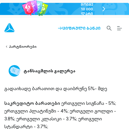
ᲛᲝᲘᲒᲔ
chevron-
10 000
ᲚᲐᲠᲘ
right-
outlined
SEARCH-
BURG
ᲪᲘᲤᲠᲣᲚᲘ ᲑᲐᲜᲙᲘ
ARROW-
lined
OUTLINED
MEN
RIGHT-
ALT
ight-
OUTLINED
OUTL
vron-
პარტნიორები
ტანსაცმლის გალერეა
გადაიხადე ბარათით და დაიბრუნე 5%- მდე
საკრედიტო ბარათები
ერთგული სიგნაჩა - 5%;
ერთგული პლატინუმი - 4%;
ერთგული გოლდი -
3.8%;
ერთგული კლასიკი - 3.7%;
ერთგული
სტანდარტი - 3.7%;