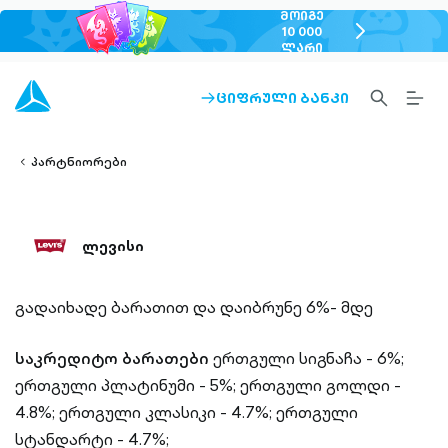
ᲛᲝᲘᲒᲔ
chevron-
10 000
ᲚᲐᲠᲘ
right-
outlined
SEARCH-
BURG
ᲪᲘᲤᲠᲣᲚᲘ ᲑᲐᲜᲙᲘ
ARROW-
lined
OUTLINED
MEN
RIGHT-
ALT
ight-
OUTLINED
OUTL
vron-
პარტნიორები
ლევისი
გადაიხადე ბარათით და დაიბრუნე 6%- მდე
საკრედიტო ბარათები
ერთგული სიგნაჩა - 6%;
ერთგული პლატინუმი - 5%;
ერთგული გოლდი -
4.8%;
ერთგული კლასიკი - 4.7%;
ერთგული
სტანდარტი - 4.7%;