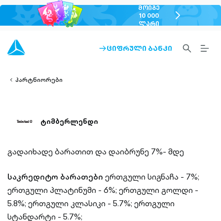
ᲛᲝᲘᲒᲔ
chevron-
10 000
ᲚᲐᲠᲘ
right-
outlined
SEARCH-
BURG
ᲪᲘᲤᲠᲣᲚᲘ ᲑᲐᲜᲙᲘ
ARROW-
lined
OUTLINED
MEN
RIGHT-
ALT
ight-
OUTLINED
OUTL
vron-
პარტნიორები
ტიმბერლენდი
გადაიხადე ბარათით და დაიბრუნე 7%- მდე
საკრედიტო ბარათები
ერთგული სიგნაჩა - 7%;
ერთგული პლატინუმი - 6%;
ერთგული გოლდი -
5.8%;
ერთგული კლასიკი - 5.7%;
ერთგული
სტანდარტი - 5.7%;