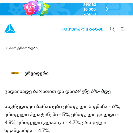
ᲛᲝᲘᲒᲔ
chevron-
10 000
ᲚᲐᲠᲘ
right-
outlined
SEARCH-
BURG
ᲪᲘᲤᲠᲣᲚᲘ ᲑᲐᲜᲙᲘ
ARROW-
lined
OUTLINED
MEN
RIGHT-
ALT
ight-
OUTLINED
OUTL
vron-
პარტნიორები
გრეიდერი
გადაიხადე ბარათით და დაიბრუნე 6%- მდე
საკრედიტო ბარათები
ერთგული სიგნაჩა - 6%;
ერთგული პლატინუმი - 5%;
ერთგული გოლდი -
4.8%;
ერთგული კლასიკი - 4.7%;
ერთგული
სტანდარტი - 4.7%;