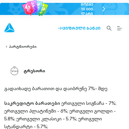
ᲛᲝᲘᲒᲔ
chevron-
10 000
ᲚᲐᲠᲘ
right-
outlined
SEARCH-
BURG
ᲪᲘᲤᲠᲣᲚᲘ ᲑᲐᲜᲙᲘ
ARROW-
lined
OUTLINED
MEN
RIGHT-
ALT
ight-
OUTLINED
OUTL
vron-
პარტნიორები
ტრესორი
გადაიხადე ბარათით და დაიბრუნე 7%- მდე
საკრედიტო ბარათები
ერთგული სიგნაჩა - 7%;
ერთგული პლატინუმი - 6%;
ერთგული გოლდი -
5.8%;
ერთგული კლასიკი - 5.7%;
ერთგული
სტანდარტი - 5.7%;