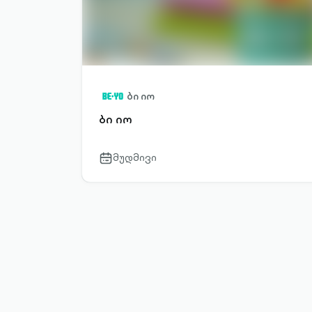
ბი იო
ბი იო
მუდმივი
calendar-
outlined