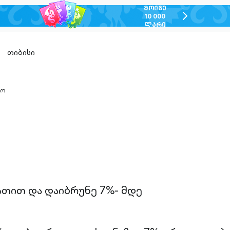
ᲛᲝᲘᲒᲔ
chevron-
10 000
ᲚᲐᲠᲘ
right-
outlined
თიბისი
იო
n-
ed
ათით და დაიბრუნე 7%- მდე