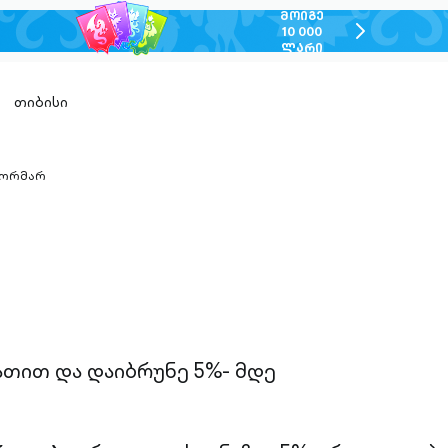
ᲛᲝᲘᲒᲔ
chevron-
10 000
ᲚᲐᲠᲘ
right-
outlined
თიბისი
ორმარ
n-
ed
ათით და დაიბრუნე 5%- მდე