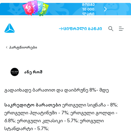
ᲛᲝᲘᲒᲔ
chevron-
10 000
ᲚᲐᲠᲘ
right-
outlined
SEARCH-
BURG
ᲪᲘᲤᲠᲣᲚᲘ ᲑᲐᲜᲙᲘ
ARROW-
lined
OUTLINED
MEN
RIGHT-
ALT
ight-
OUTLINED
OUTL
vron-
პარტნიორები
ანე როშ
გადაიხადე ბარათით და დაიბრუნე 8%- მდე
საკრედიტო ბარათები
ერთგული სიგნაჩა - 8%;
ერთგული პლატინუმი - 7%;
ერთგული გოლდი -
6.8%;
ერთგული კლასიკი - 5.7%;
ერთგული
სტანდარტი - 5.7%;