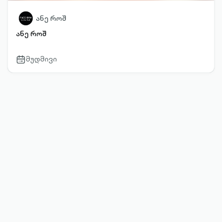
ანე როშ
ანე როშ
მუდმივი
calendar-
outlined