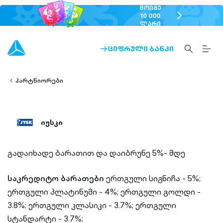
ᲛᲝᲘᲒᲔ
chevron-
10 000
ᲚᲐᲠᲘ
right-
outlined
SEARCH-
BURG
ᲪᲘᲤᲠᲣᲚᲘ ᲑᲐᲜᲙᲘ
ARROW-
lined
OUTLINED
MEN
RIGHT-
ALT
ight-
OUTLINED
OUTL
vron-
პარტნიორები
იუსკი
გადაიხადე ბარათით და დაიბრუნე 5%- მდე
საკრედიტო ბარათები
ერთგული სიგნიჩა - 5%;
ერთგული პლატინუმი - 4%; ერთგული გოლდი -
3.8%; ერთგული კლასიკი - 3.7%; ერთგული
სტანდარტი - 3.7%;