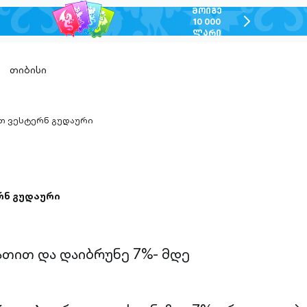
ᲛᲝᲘᲒᲔ
chevron-
10 000
ᲚᲐᲠᲘ
right-
outlined
თიბისი
თ ვესტერნ გუდაური
n-
ed
რნ გუდაური
ათით და დაიბრუნე 7%- მდე