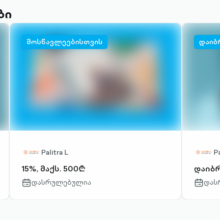
ბი
მოსწავლეებისთვის
დაიბ
Palitra L
Pa
15%, მაქს. 500₾
დაიბრუ
დასრულებულია
დას
calendar-
calendar
outlined
outlined