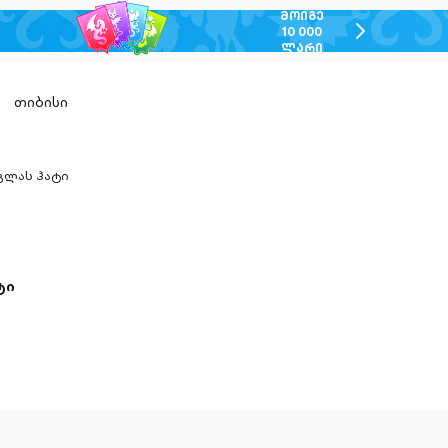
ᲛᲝᲘᲒᲔ
chevron-
10 000
ᲚᲐᲠᲘ
right-
outlined
თიბისი
გლას ჰატი
n-
ed
ტი