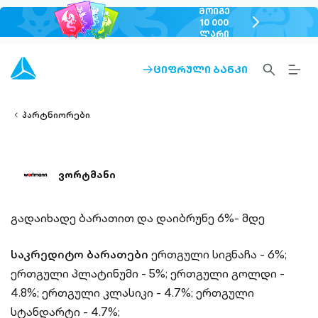
ᲛᲝᲘᲒᲔ
chevron-
10 000
ᲚᲐᲠᲘ
right-
outlined
SEARCH-
BURG
ᲪᲘᲤᲠᲣᲚᲘ ᲑᲐᲜᲙᲘ
ARROW-
lined
OUTLINED
MEN
RIGHT-
ALT
ight-
OUTLINED
OUTL
vron-
პარტნიორები
ვორტმანი
გადაიხადე ბარათით და დაიბრუნე 6%- მდე
საკრედიტო ბარათები
ერთგული სიგნაჩა - 6%;
ერთგული პლატინუმი - 5%;
ერთგული გოლდი -
4.8%;
ერთგული კლასიკი - 4.7%;
ერთგული
სტანდარტი - 4.7%;