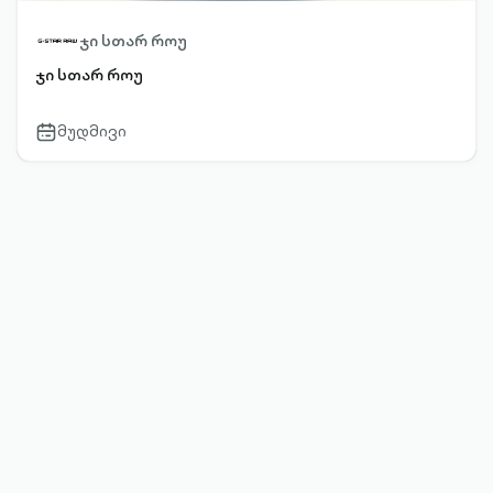
ჯი სთარ როუ
ჯი სთარ როუ
მუდმივი
calendar-
outlined