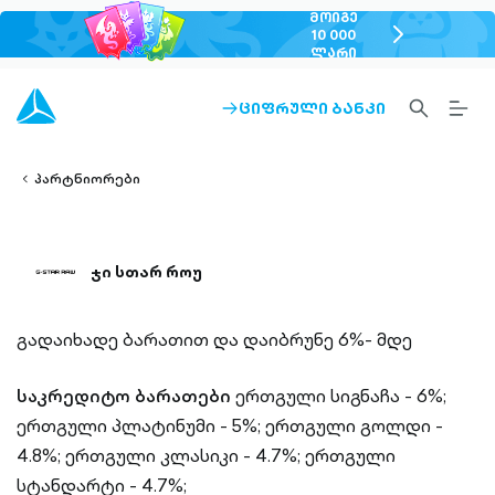
ᲛᲝᲘᲒᲔ
chevron-
10 000
ᲚᲐᲠᲘ
right-
outlined
SEARCH-
BURG
ᲪᲘᲤᲠᲣᲚᲘ ᲑᲐᲜᲙᲘ
ARROW-
lined
OUTLINED
MEN
RIGHT-
ALT
ight-
OUTLINED
OUTL
vron-
პარტნიორები
ჯი სთარ როუ
გადაიხადე ბარათით და დაიბრუნე 6%- მდე
საკრედიტო ბარათები
ერთგული სიგნაჩა - 6%;
ერთგული პლატინუმი - 5%;
ერთგული გოლდი -
4.8%;
ერთგული კლასიკი - 4.7%;
ერთგული
სტანდარტი - 4.7%;