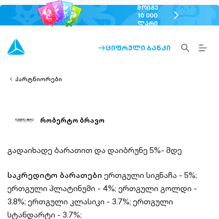
ᲛᲝᲘᲒᲔ
chevron-
10 000
ᲚᲐᲠᲘ
right-
outlined
SEARCH-
BURG
ᲪᲘᲤᲠᲣᲚᲘ ᲑᲐᲜᲙᲘ
ARROW-
lined
OUTLINED
MEN
RIGHT-
ALT
ight-
OUTLINED
OUTL
vron-
პარტნიორები
რობერტო ბრავო
გადაიხადე ბარათით და დაიბრუნე 5%- მდე
საკრედიტო ბარათები
ერთგული სიგნაჩა - 5%;
ერთგული პლატინუმი - 4%;
ერთგული გოლდი -
3.8%;
ერთგული კლასიკი - 3.7%;
ერთგული
სტანდარტი - 3.7%;